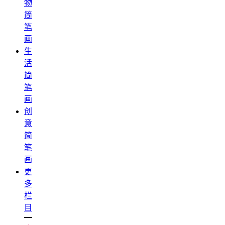
物
简
笔
画
生
活
简
笔
画
创
意
简
笔
画
更
多
栏
目