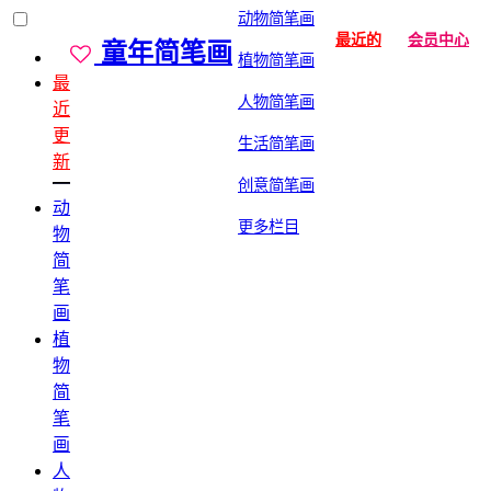
动物简笔画
最近的
会员中心
童年简笔画
植物简笔画
最
人物简笔画
近
更
生活简笔画
新
创意简笔画
动
更多栏目
物
简
笔
画
植
物
简
笔
画
人