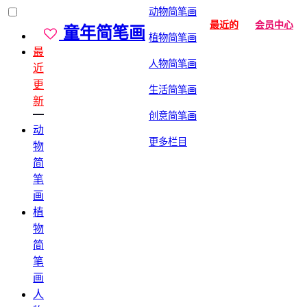
动物简笔画
最近的
会员中心
童年简笔画
植物简笔画
最
人物简笔画
近
更
生活简笔画
新
创意简笔画
动
更多栏目
物
简
笔
画
植
物
简
笔
画
人