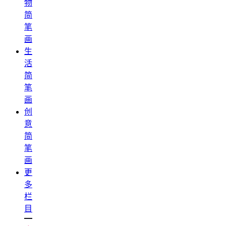
物
简
笔
画
生
活
简
笔
画
创
意
简
笔
画
更
多
栏
目