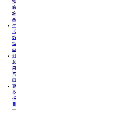
物
简
笔
画
生
活
简
笔
画
创
意
简
笔
画
更
多
栏
目