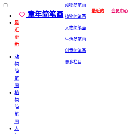
动物简笔画
最近的
会员中心
童年简笔画
植物简笔画
最
人物简笔画
近
更
生活简笔画
新
创意简笔画
动
更多栏目
物
简
笔
画
植
物
简
笔
画
人